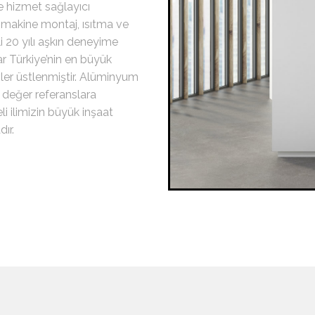
e hizmet sağlayıcı
 makine montaj, ısıtma ve
 20 yılı aşkın deneyime
ar Türkiye’nin en büyük
ler üstlenmiştir. Alüminyum
 değer referanslara
i ilimizin büyük inşaat
ır.